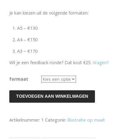
Je kan kiezen uit de volgende formaten:
A5 – €130
A4 – €150
A3 – €170
Wil je een feedback ronde? Dat kost €25.
Vragen?
formaat
Illustratie
TOEVOEGEN AAN WINKELWAGEN
op
maat
Artikelnummer:
1
Categorie:
illustratie op maat
aantal