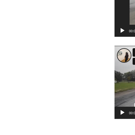
00:
Videosp
00: