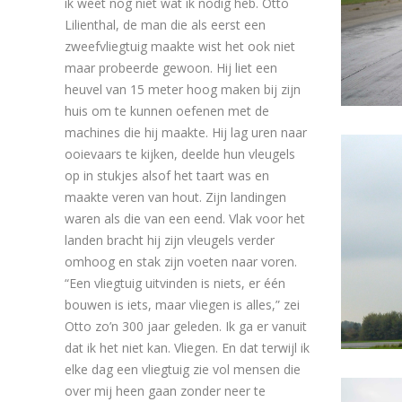
ik weet nog niet wat ik nodig heb. Otto
Lilienthal, de man die als eerst een
zweefvliegtuig maakte wist het ook niet
maar probeerde gewoon. Hij liet een
heuvel van 15 meter hoog maken bij zijn
huis om te kunnen oefenen met de
machines die hij maakte. Hij lag uren naar
ooievaars te kijken, deelde hun vleugels
op in stukjes alsof het taart was en
maakte veren van hout. Zijn landingen
waren als die van een eend. Vlak voor het
landen bracht hij zijn vleugels verder
omhoog en stak zijn voeten naar voren.
“Een vliegtuig uitvinden is niets, er één
bouwen is iets, maar vliegen is alles,” zei
Otto zo’n 300 jaar geleden. Ik ga er vanuit
dat ik het niet kan. Vliegen. En dat terwijl ik
elke dag een vliegtuig zie vol mensen die
over mij heen gaan zonder neer te