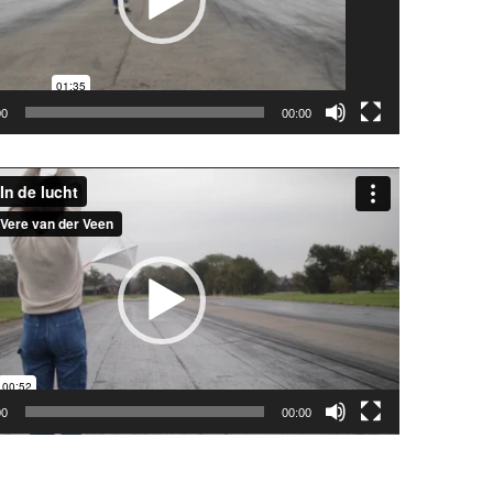
00
00:00
eler
00
00:00