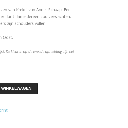
ezen van Krekel van Annet Schaap. Een
meer durft dan iedereen zou verwachten.
rs zijn schouders vullen.
m Oost.
ijst. De kleuren op de tweede afbeelding zijn het
 WINKELWAGEN
print