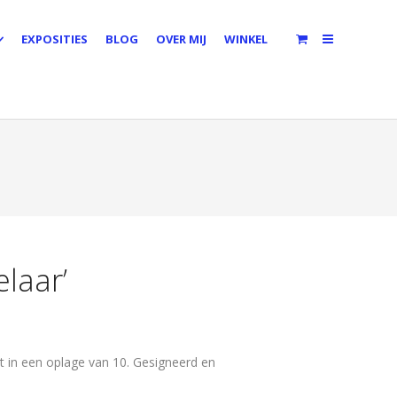
EXPOSITIES
BLOG
OVER MIJ
WINKEL
elaar’
t in een oplage van 10. Gesigneerd en